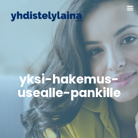
yksi-hakemus-
usealle-pankille