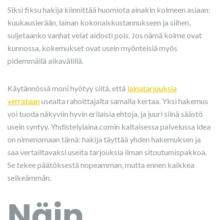
Siksi fiksu hakija kiinnittää huomiota ainakin kolmeen asiaan:
kuukausierään, lainan kokonaiskustannukseen ja siihen,
suljetaanko vanhat velat aidosti pois. Jos nämä kolme ovat
kunnossa, kokemukset ovat usein myönteisiä myös
pidemmällä aikavälillä.
Käytännössä moni hyötyy siitä, että
lainatarjouksia
verrataan
usealta rahoittajalta samalla kertaa. Yksi hakemus
voi tuoda näkyviin hyvin erilaisia ehtoja, ja juuri siinä säästö
usein syntyy. Yhdistelylaina.comin kaltaisessa palvelussa idea
on nimenomaan tämä: hakija täyttää yhden hakemuksen ja
saa vertailtavaksi useita tarjouksia ilman sitoutumispakkoa.
Se tekee päätöksestä nopeamman, mutta ennen kaikkea
selkeämmän.
Näin