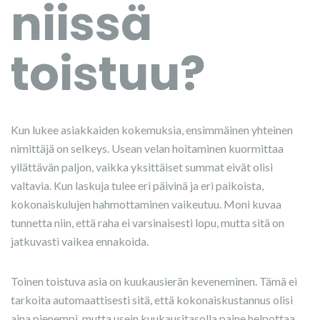
niissä
toistuu?
Kun lukee asiakkaiden kokemuksia, ensimmäinen yhteinen
nimittäjä on selkeys. Usean velan hoitaminen kuormittaa
yllättävän paljon, vaikka yksittäiset summat eivät olisi
valtavia. Kun laskuja tulee eri päivinä ja eri paikoista,
kokonaiskulujen hahmottaminen vaikeutuu. Moni kuvaa
tunnetta niin, että raha ei varsinaisesti lopu, mutta sitä on
jatkuvasti vaikea ennakoida.
Toinen toistuva asia on kuukausierän keveneminen. Tämä ei
tarkoita automaattisesti sitä, että kokonaiskustannus olisi
aina pienempi, mutta usein kuukausitasolla paine helpottaa.