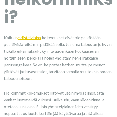
i?
Kaikki
yhdistelylaina
kokemukset eivät ole pelkästään
positiivisia, eikä niin pidäkään olla. Jos oma talous on jo hyvin
tiukilla eikä maksukyky riitä uudenkaan kuukausierän
hoitamiseen, pelkkä lainojen yhdistäminen ei ratkaise
perusongelmaa. Se voi helpottaa hetken, mutta jos menot
ylittävät jatkuvasti tulot, tarvitaan samalla muutoksia omaan
taloudenpitoon.
Heikommat kokemukset liittyvät usein myös siihen, että
vanhat luotot eivät oikeasti sulkeudu, vaan niiden rinnalle
otetaan uusi laina. Silloin yhdistelylainan idea vesittyy
nopeasti. Jos luottokorttiin jää käyttövaraa ja sitä alkaa