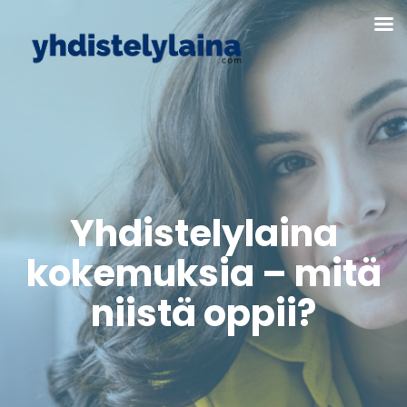
Yhdistelylaina
kokemuksia – mitä
niistä oppii?