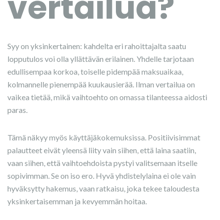
vertailua?
Syy on yksinkertainen: kahdelta eri rahoittajalta saatu
lopputulos voi olla yllättävän erilainen. Yhdelle tarjotaan
edullisempaa korkoa, toiselle pidempää maksuaikaa,
kolmannelle pienempää kuukausierää. Ilman vertailua on
vaikea tietää, mikä vaihtoehto on omassa tilanteessa aidosti
paras.
Tämä näkyy myös käyttäjäkokemuksissa. Positiivisimmat
palautteet eivät yleensä liity vain siihen, että laina saatiin,
vaan siihen, että vaihtoehdoista pystyi valitsemaan itselle
sopivimman. Se on iso ero. Hyvä yhdistelylaina ei ole vain
hyväksytty hakemus, vaan ratkaisu, joka tekee taloudesta
yksinkertaisemman ja kevyemmän hoitaa.