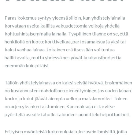
Paras kokemus syntyy yleensä silloin, kun yhdistelylainalla
korvataan useita kalliita vakuudettomia velkoja yhdellä
kohtuuhintaisemmalla lainalla. Tyypillinen tilanne on se, että
henkilöllä on luottokorttivelkaa, pari osamaksua ja yksi tai
kaksi vanhaa lainaa. Jokainen erä itsessään voi tuntua
hallittavalta, mutta yhdessä ne syövät kuukausibudjettia
enemmän kuin pitäisi.
Tällöin yhdistelylainassa on kaksi selvää hyötyä. Ensimmäinen
on kustannusten mahdollinen pienentyminen, jos uuden lainan
korko ja kulut jäävät aiempia velkoja matalammiksi. Toinen
on arjen yksinkertaistuminen. Kun maksuja ei tarvitse
pyöritellä usealle taholle, talouden suunnittelu helpottuu heti.
Erityisen myönteisiä kokemuksia tulee usein ihmisiltä, joilla