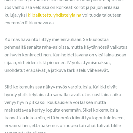
Jos vanhoissa veloissa on korkeat korot ja paljon erilaisia
kuluja, yksi
kilpailutettu yhdistelylaina
voi tuoda talouteen
enemmän liikkumavaraa.
Kolmas havainto liittyy mielenrauhaan. Se kuulostaa
pehmeältä sanalta raha-asioissa, mutta käytännössä vaikutus
on hyvin konkreettinen. Kun hoidettavana on yksi laina usean
sijaan, virheiden riski pienenee. Myöhästymismaksut,
unohdetut eräpäivät ja jatkuva tarkistelu vähenevät.
Silti kokemuksissa näkyy myös varoituksia. Kaikki eivät
hyödy yhdistelylainasta samalla tavalla. Jos uusi laina-aika
venyy hyvin pitkäksi, kuukausierä voi laskea mutta
maksettavaa kertyy lopulta enemmän. Siksi kokemuksia
kannattaa lukea niin, että huomio kiinnittyy lopputulokseen,
ei vain siihen, että hakemus oli nopea tai rahat tulivat tilille
saman päivän aikana.